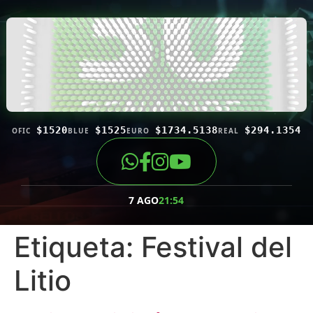
$1520
$1525
$1734.5138
$294.1354
OFIC
BLUE
EURO
REAL
7 AGO
21:54
Etiqueta:
Festival del
Litio