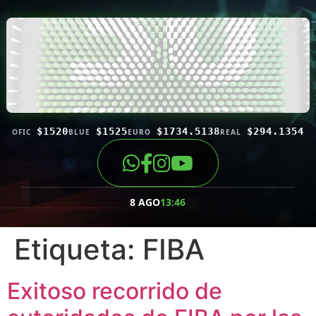
$1520
$1525
$1734.5138
$294.1354
OFIC
BLUE
EURO
REAL
8 AGO
13:46
Etiqueta:
FIBA
Exitoso recorrido de