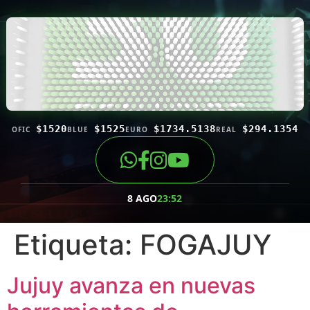
$1520
$1525
$1734.5138
$294.1354
OFIC
BLUE
EURO
REAL
8 AGO
23:52
Etiqueta:
FOGAJUY
Jujuy avanza en nuevas