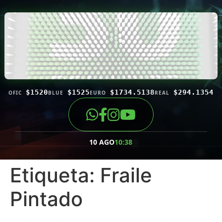
$1520
$1525
$1734.5138
$294.1354
OFIC
BLUE
EURO
REAL
10 AGO
10:38
Etiqueta:
Fraile
Pintado