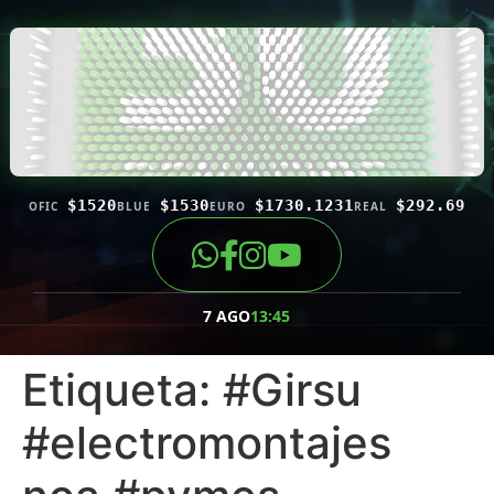
$1520
$1530
$1730.1231
$292.69
OFIC
BLUE
EURO
REAL
7 AGO
13:45
Etiqueta:
#Girsu
#electromontajes