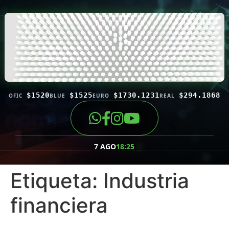
$1520
$1525
$1730.1231
$294.1868
OFIC
BLUE
EURO
REAL
7 AGO
18:25
Etiqueta:
Industria
financiera