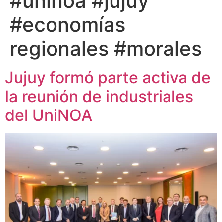
#uninoa #jujuy
#economías
regionales #morales
Jujuy formó parte activa de
la reunión de industriales
del UniNOA