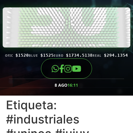
$1520
$1525
$1734.5138
$294.1354
OFIC
BLUE
EURO
REAL
8 AGO
16:11
Etiqueta:
#industriales