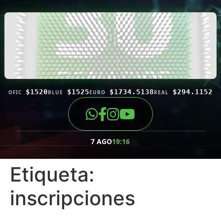
$1520
$1525
$1734.5138
$294.1152
OFIC
BLUE
EURO
REAL
7 AGO
19:16
Etiqueta:
inscripciones