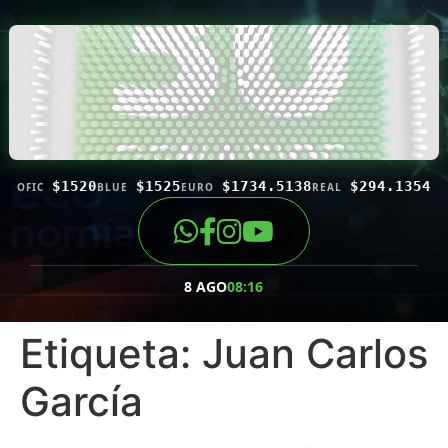
$1520
$1525
$1734.5138
$294.1354
OFIC
BLUE
EURO
REAL
8 AGO
08:16
Etiqueta:
Juan Carlos
García