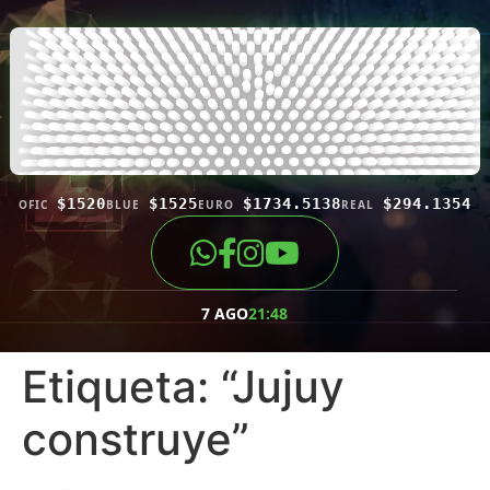
$1520
$1525
$1734.5138
$294.1354
OFIC
BLUE
EURO
REAL
7 AGO
21:48
Etiqueta:
“Jujuy
construye”