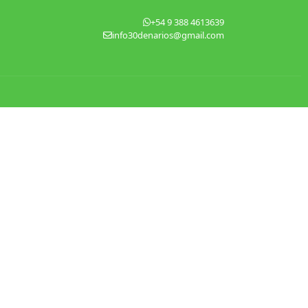
+54 9 388 4613639
info30denarios@gmail.com