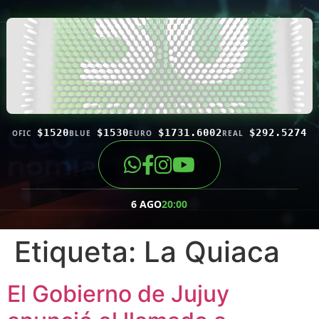
$1520
$1530
$1731.6002
$292.5274
OFIC
BLUE
EURO
REAL
6 AGO
20:00
Etiqueta:
La Quiaca
El Gobierno de Jujuy