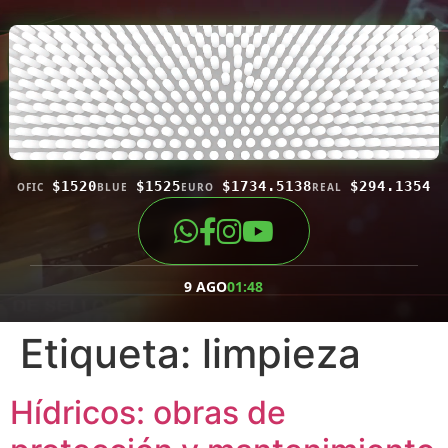
$1520
$1525
$1734.5138
$294.1354
OFIC
BLUE
EURO
REAL
9 AGO
01:48
Etiqueta:
limpieza
Hídricos: obras de