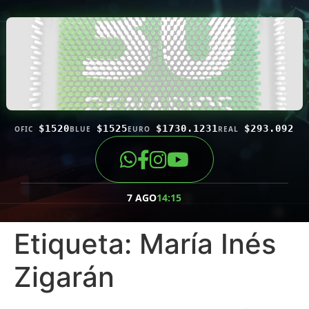
$1520
$1525
$1730.1231
$293.092
OFIC
BLUE
EURO
REAL
7 AGO
14:15
Etiqueta:
María Inés
Zigarán