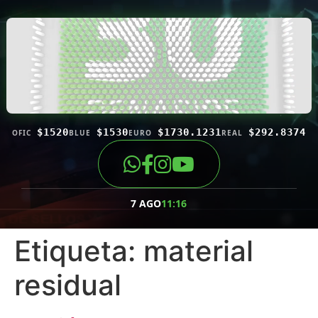
$1520
$1530
$1730.1231
$292.8374
OFIC
BLUE
EURO
REAL
7 AGO
11:16
Etiqueta:
material
residual