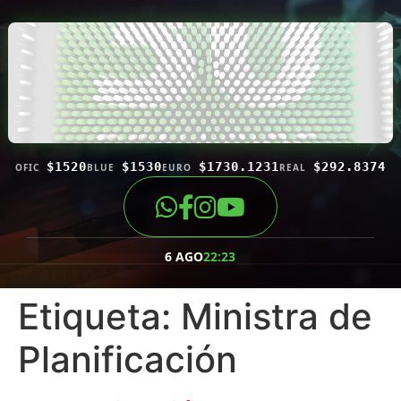
$1520
$1530
$1730.1231
$292.8374
OFIC
BLUE
EURO
REAL
6 AGO
22:23
Etiqueta:
Ministra de
Planificación