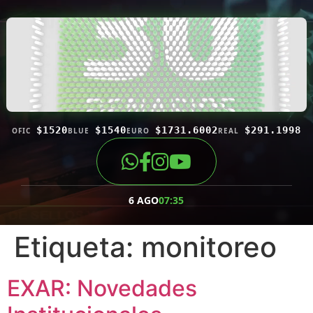
$1520
$1540
$1731.6002
$291.1998
OFIC
BLUE
EURO
REAL
6 AGO
07:35
Etiqueta:
monitoreo
EXAR: Novedades