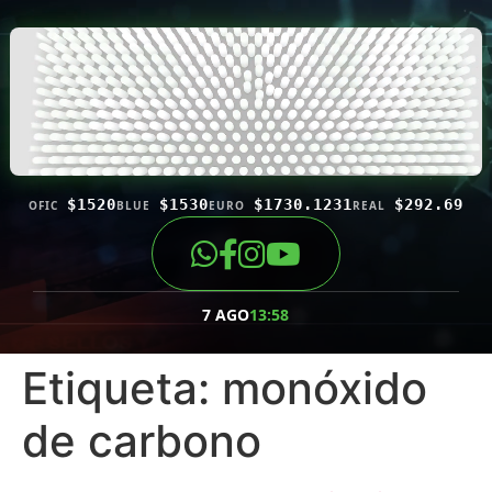
$1520
$1530
$1730.1231
$292.69
OFIC
BLUE
EURO
REAL
7 AGO
13:58
Etiqueta:
monóxido
de carbono