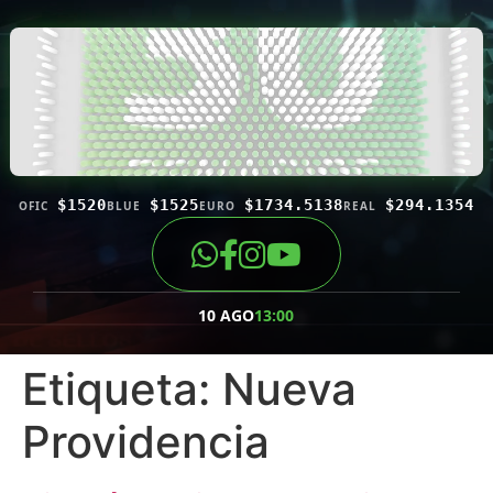
$1520
$1525
$1734.5138
$294.1354
OFIC
BLUE
EURO
REAL
10 AGO
13:00
Etiqueta:
Nueva
Providencia