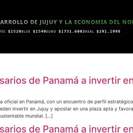
ARROLLO DE JUJUY Y LA ECONOMIA DEL N
$1520
$1540
$1731.6002
$291.1998
FIC
BLUE
EURO
REAL
sarios de Panamá a invertir e
da oficial en Panamá, con un encuentro de perfil estratégic
eden invertir en Jujuy y apostar en una plaza apta y favor
ustentable mundial. […]
sarios de Panamá a invertir e