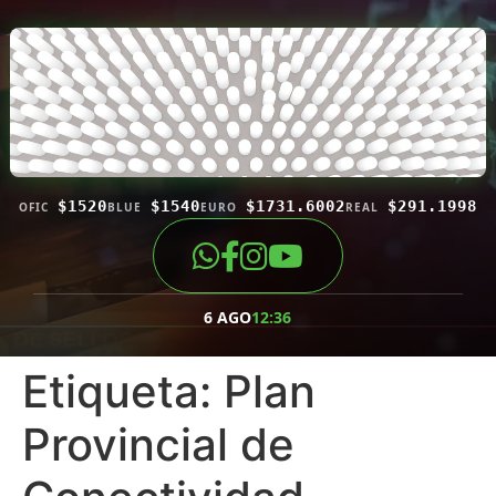
$1520
$1540
$1731.6002
$291.1998
OFIC
BLUE
EURO
REAL
6 AGO
12:36
Etiqueta:
Plan
Provincial de