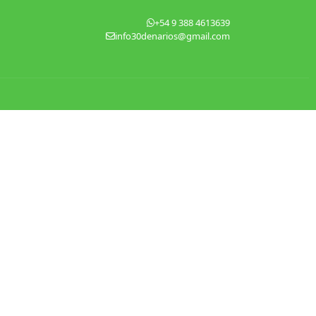
+54 9 388 4613639
info30denarios@gmail.com