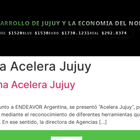
ARROLLO DE JUJUY Y LA ECONOMIA DEL N
$1520
$1530
$1730.1231
$292.8374
FIC
BLUE
EURO
REAL
a Acelera Jujuy
ma Acelera Jujuy
 junto a ENDEAVOR Argentina, se presentó “Acelera Jujuy”,
l mediante el reconocimiento de diferentes herramientas qu
 En ese sentido, la directora de Agencias […]