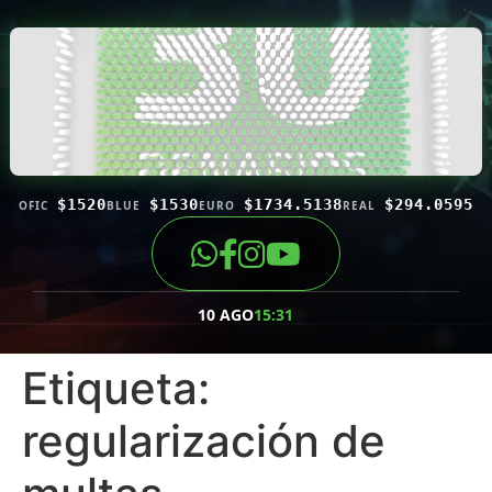
$1520
$1530
$1734.5138
$294.0595
OFIC
BLUE
EURO
REAL
10 AGO
15:31
Etiqueta:
regularización de