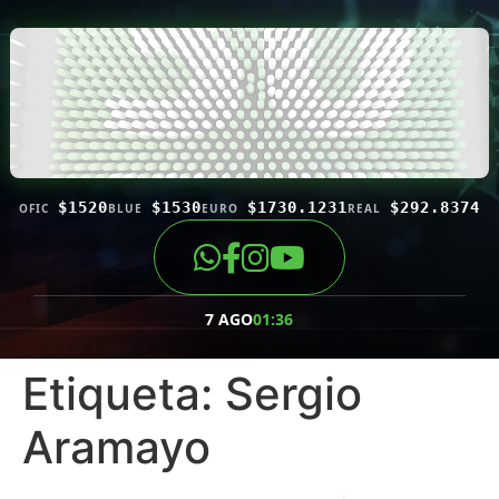
$1520
$1530
$1730.1231
$292.8374
OFIC
BLUE
EURO
REAL
7 AGO
01:36
Etiqueta:
Sergio
Aramayo