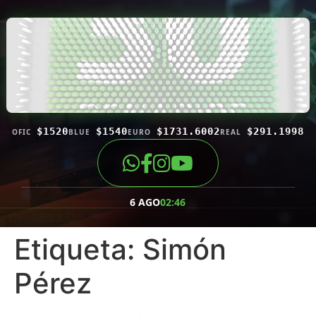
$1520
$1540
$1731.6002
$291.1998
OFIC
BLUE
EURO
REAL
6 AGO
02:46
Etiqueta:
Simón
Pérez