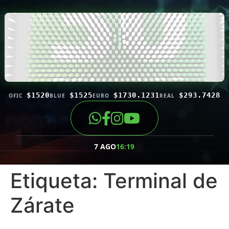
$1520
$1525
$1730.1231
$293.7428
OFIC
BLUE
EURO
REAL
7 AGO
16:19
Etiqueta:
Terminal de
Zárate