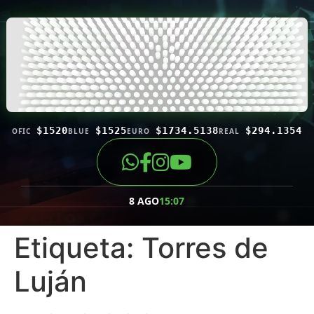
$1520
$1525
$1734.5138
$294.1354
OFIC
BLUE
EURO
REAL
8 AGO
15:07
Etiqueta:
Torres de
Luján