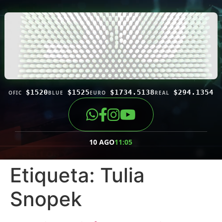
$1520
$1525
$1734.5138
$294.1354
OFIC
BLUE
EURO
REAL
10 AGO
11:05
Etiqueta:
Tulia
Snopek