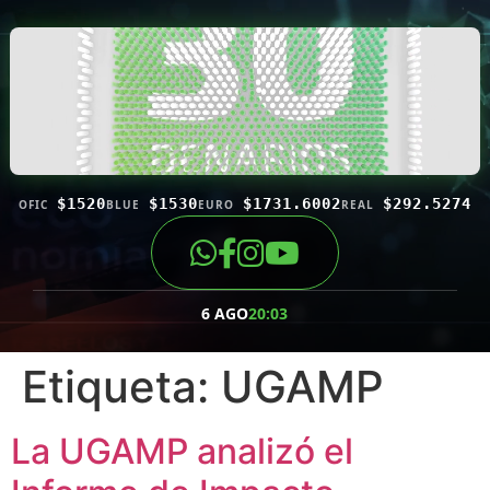
$1520
$1530
$1731.6002
$292.5274
OFIC
BLUE
EURO
REAL
6 AGO
20:03
Etiqueta:
UGAMP
La UGAMP analizó el