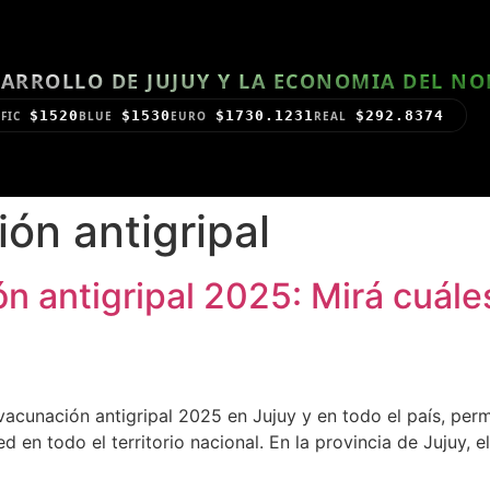
ARROLLO DE JUJUY Y LA ECONOMIA DEL N
$1520
$1530
$1730.1231
$292.8374
FIC
BLUE
EURO
REAL
ón antigripal
 antigripal 2025: Mirá cuáles
acunación antigripal 2025 en Jujuy y en todo el país, perm
d en todo el territorio nacional. En la provincia de Jujuy,