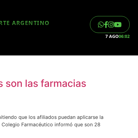
ORTE ARGENTINO
7 AGO
06:02
 son las farmacias
itiendo que los afiliados puedan aplicarse la
 el Colegio Farmacéutico informó que son 28