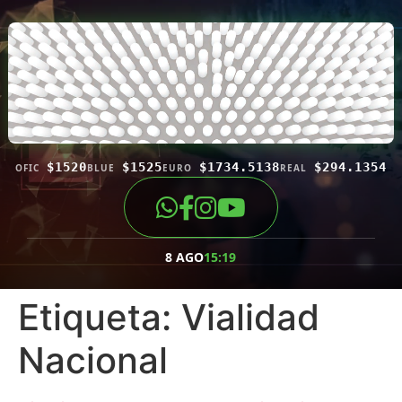
$1520
$1525
$1734.5138
$294.1354
OFIC
BLUE
EURO
REAL
8 AGO
15:19
Etiqueta:
Vialidad
Nacional