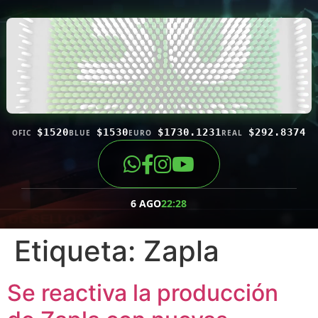
$1520
$1530
$1730.1231
$292.8374
OFIC
BLUE
EURO
REAL
6 AGO
22:28
Etiqueta:
Zapla
Se reactiva la producción