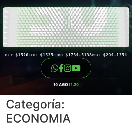
$1520
$1525
$1734.5138
$294.1354
OFIC
BLUE
EURO
REAL
10 AGO
11:20
Categoría:
ECONOMIA