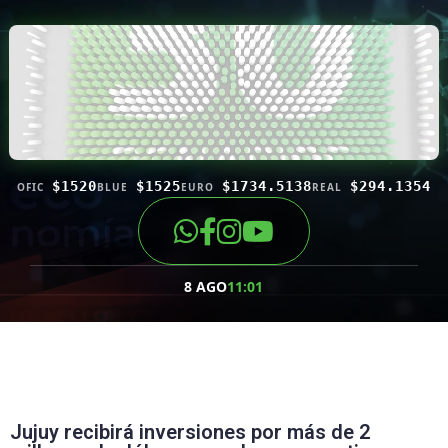
$1520
$1525
$1734.5138
$294.1354
OFIC
BLUE
EURO
REAL
8 AGO
11:01
Jujuy recibirá inversiones por más de 2