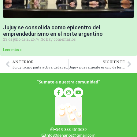
Jujuy se consolida como epicentro del
emprendedurismo en el norte argentino
23 de julio de 2026
No hay comentarios
Leer más »
ANTERIOR
SIGUIENTE
Jujuy formó parte activa de la reunión de industriales del UniNOA
Jujuy nuevamente es uno de los destinos turísticos más elegidos
"Sumate a nuestra comunidad"
+54 9 388 4613639
info30denarios@gmail.com