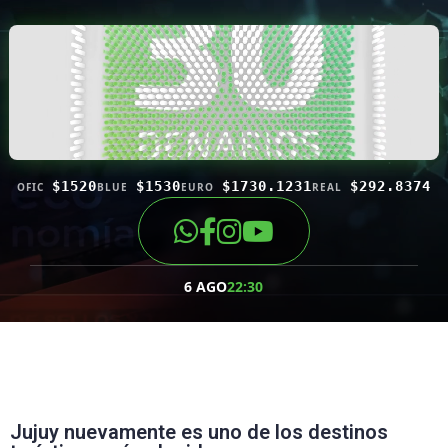
$1520
$1530
$1730.1231
$292.8374
OFIC
BLUE
EURO
REAL
6 AGO
22:30
Jujuy nuevamente es uno de los destinos