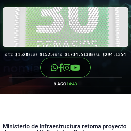
$1520
$1525
$1734.5138
$294.1354
OFIC
BLUE
EURO
REAL
9 AGO
14:43
Ministerio de Infraestructura retoma proyecto