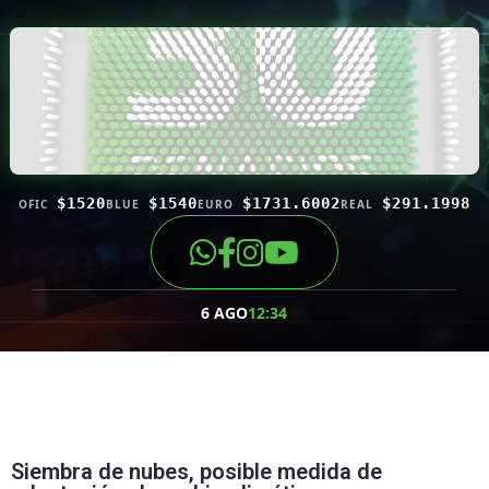
$1520
$1540
$1731.6002
$291.1998
OFIC
BLUE
EURO
REAL
6 AGO
12:34
Siembra de nubes, posible medida de