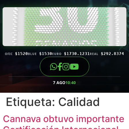
$1520
$1530
$1730.1231
$292.8374
OFIC
BLUE
EURO
REAL
7 AGO
10:40
Etiqueta:
Calidad
Cannava obtuvo importante