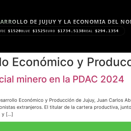
ARROLLO DE JUJUY Y LA ECONOMIA DEL N
$1520
$1525
$1734.5138
$294.1354
FIC
BLUE
EURO
REAL
lo Económico y Producc
ncial minero en la PDAC 2024
sarrollo Económico y Producción de Jujuy, Juan Carlos Abud
nistas extranjeros. El titular de la cartera productiva, jun
 y […]