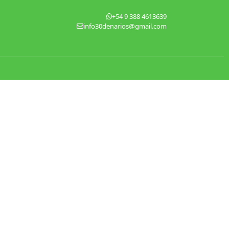
+54 9 388 4613639
info30denarios@gmail.com