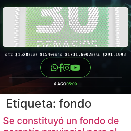
$1520
$1540
$1731.6002
$291.1998
OFIC
BLUE
EURO
REAL
6 AGO
05:09
Etiqueta:
fondo
Se constituyó un fondo de