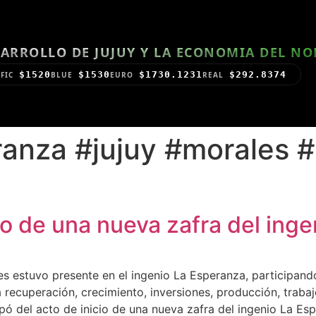
ARROLLO DE JUJUY Y LA ECONOMIA DEL N
$1520
$1530
$1730.1231
$292.8374
FIC
BLUE
EURO
REAL
ranza #jujuy #morales 
io de una nueva zafra del ing
s estuvo presente en el ingenio La Esperanza, participando
 recuperación, crecimiento, inversiones, producción, trabaj
pó del acto de inicio de una nueva zafra del ingenio La Es