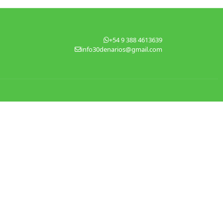
+54 9 388 4613639
info30denarios@gmail.com