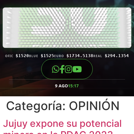
$1520
$1525
$1734.5138
$294.1354
OFIC
BLUE
EURO
REAL
9 AGO
15:17
Categoría:
OPINIÓN
Jujuy expone su potencial